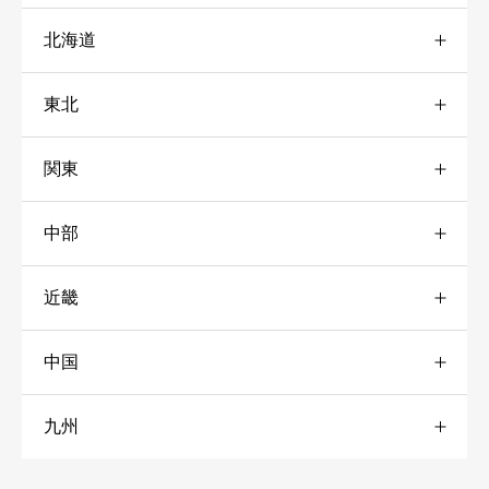
北海道
東北
道央
4
関東
宮城
1
道北
2
中部
栃木
3
山形
2
道南
3
近畿
愛知
1
神奈川
4
秋田
1
道東
10
中国
兵庫
3
岐阜
2
千葉
3
岩手
3
九州
山口
1
奈良
3
静岡
1
東京
1
青森
3