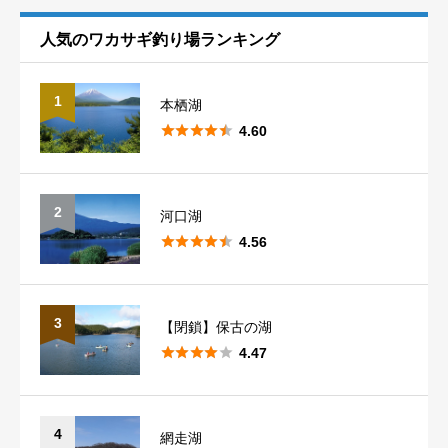
熊本
1
滋賀
1
長野
10
埼玉
7
福島
5
人気のワカサギ釣り場ランキング
山梨
5
群馬
14
1
本栖湖
新潟





1
4.60
2
河口湖





4.56
3
【閉鎖】保古の湖





4.47
4
網走湖