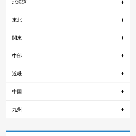
北海道
東北
道央
4
関東
宮城
1
道北
2
中部
栃木
3
山形
2
道南
3
近畿
愛知
1
神奈川
4
秋田
1
道東
10
中国
兵庫
3
岐阜
2
千葉
3
岩手
3
九州
山口
1
奈良
3
静岡
1
東京
1
青森
3
熊本
1
滋賀
1
長野
10
埼玉
7
福島
5