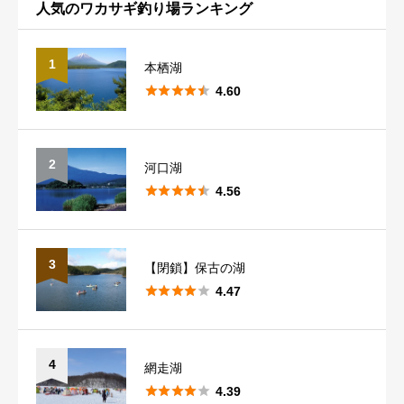
人気のワカサギ釣り場ランキング
山梨
5
群馬
14
1
本栖湖
新潟





1
4.60
2
河口湖





4.56
3
【閉鎖】保古の湖





4.47
4
網走湖





4.39