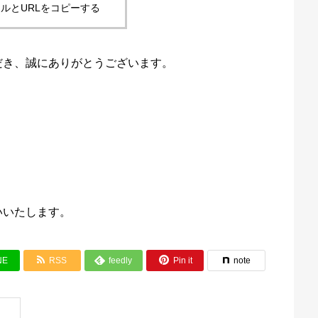
ルとURLをコピーする
だき、誠にありがとうございます。
いいたします。


NE
RSS
feedly
Pin it
note
