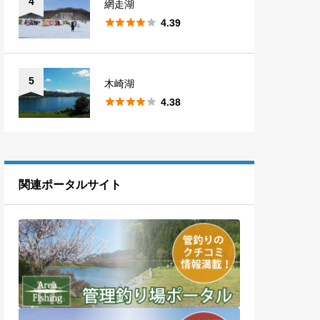
4
網走湖





4.39
5
木崎湖





4.38
関連ポータルサイト