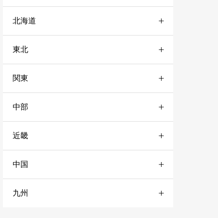
北海道
東北
道央
4
関東
宮城
1
道北
2
中部
栃木
3
山形
2
道南
3
近畿
愛知
1
神奈川
4
秋田
1
道東
10
中国
兵庫
3
岐阜
2
千葉
3
岩手
3
九州
山口
1
奈良
3
静岡
1
東京
1
青森
3