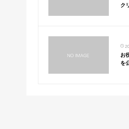
ク
2
お
を