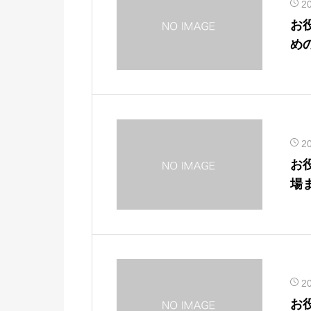
2
お
め
2
お
場
2
お