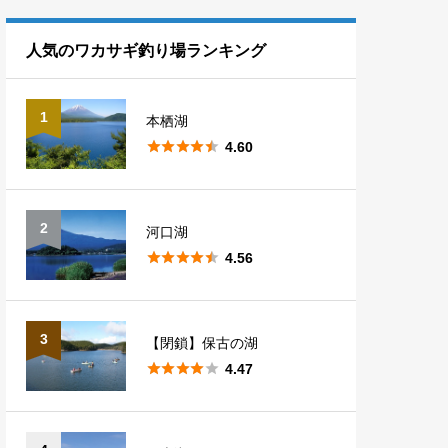
熊本
1
滋賀
1
長野
10
埼玉
7
福島
5
人気のワカサギ釣り場ランキング
山梨
5
群馬
14
1
本栖湖
新潟
1





4.60
2
河口湖





4.56
3
【閉鎖】保古の湖





4.47