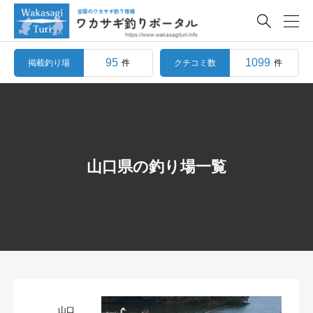

95
1099
掲載釣り場
クチコミ数
件
件
山口県の釣り場一覧
山口