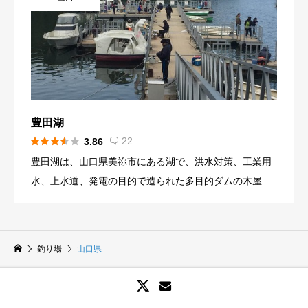
豊田湖





22
3.86

豊田湖は、山口県美祢市にある湖で、洪水対策、工業用
水、上水道、発電の目的で造られた多目的ダムの木屋川
ダムによって誕生した湖です。 山口県は海に面していま
すが、内陸の水不足解消のために造られた経緯がありま
す。 豊田湖は、山間部にあるため夏季は、湖畔でキャン
釣り場
山口県
プをする方が多くいらっしゃいます。 秋は周辺の山々が
紅葉をするので、紅葉狩りのスポットとされています。
紅葉の季節からワカサギ釣りのシーズンになり、ボート