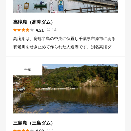
面に映えるので人気があります。 湖には、ブラックバ
ス、ヘラブナ、ワカサギが生息しています。大型の釣果
が期待できるので太公望の集まるスポットとなっていま
高滝湖（高滝ダム）
す。 冬季のワカサギ釣りは、稚魚の放流を行っています





14
4.21

が、広大な湖でワカサギの動向がつかみにくい点があ
高滝湖は、房総半島の中央に位置し千葉県市原市にある
り、安定した釣果が難しいと言われています。 湖周辺に
養老川をせき止めて作られた人造湖です。別名高滝ダム
は、売店や釣り具のレンタル店が少ないこともあるの
とも呼ばれ千葉県営の洪水調整、上水道などの多目的ダ
で、準備をして訪れてください。
ムとしてつくられました。 高滝湖周辺は、ゴルフ場が多
千葉
くある位置で小湊鉄道が南北に近くを走っています。水
生植物園、高滝ダム記念館、レストラン高滝神社などの
施設もあるので、観光スポットとして多くの方が訪れる
場所にあります。 湖には、ブラックバス、ワカサギが生
息していて太公望のメッカになっています。冬季は、湖
面が凍結しませんが、ボートでの釣りを楽しんでいる方
が多いです。また、湖は、複雑な地形の形状をしている
三島湖（三島ダム）
ので、様々な地点でのポイントで釣りを楽しめます。





1
