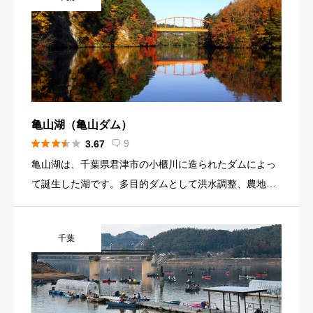
亀山湖（亀山ダム）





9
3.67

亀山湖は、千葉県君津市の小櫃川に造られたダムによっ
て誕生した湖です。多目的ダムとして洪水調整、農地防
災、不特定用水、河川維持用水、上水道用水として使用
されています。房総半島の中央に千葉県最大のダムとし
千葉
て四季を感じられるスポットとして訪れる方がいらっし
ゃいます。 湖では、春のスプリングフェスティバル、8
月上旬の花火大会、秋のオータムフェスティバルのイベ
ントが開催されます。紅葉時期は、色鮮やかな風景が湖