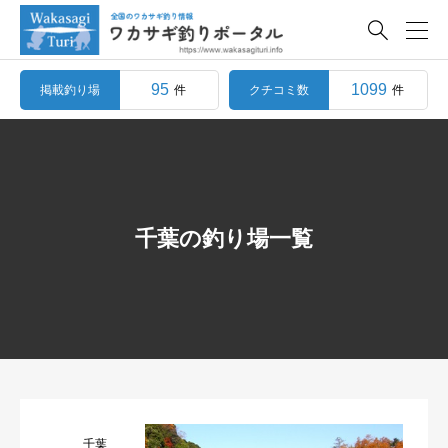

95
1099
掲載釣り場
クチコミ数
件
件
千葉の釣り場一覧
千葉