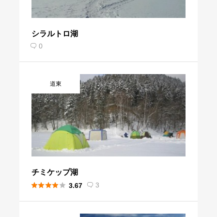
シラルトロ湖
0

道東
チミケップ湖





3
3.67
