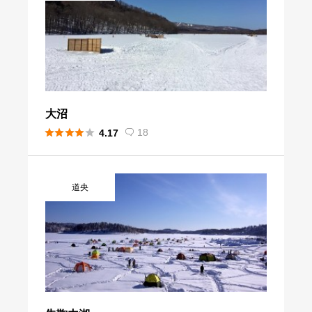
大沼





18
4.17

道央