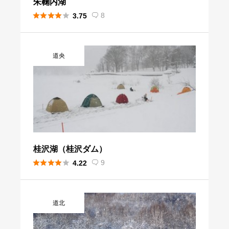
朱鞠内湖





8
3.75

道央
桂沢湖（桂沢ダム）





9
4.22

道北