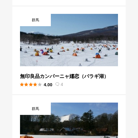
群馬
無印良品カンパーニャ嬬恋（バラギ湖）





4
4.00

群馬