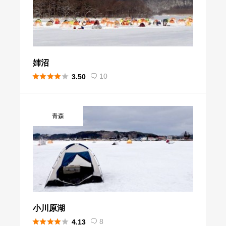
姉沼





10
3.50

青森
小川原湖





8
4.13
