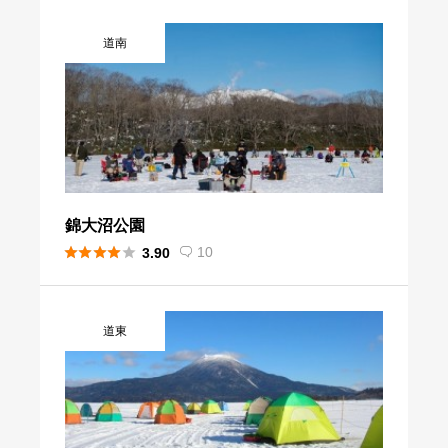
道南
錦大沼公園





10
3.90

道東