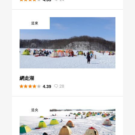
道東
網走湖





28
4.39

道央