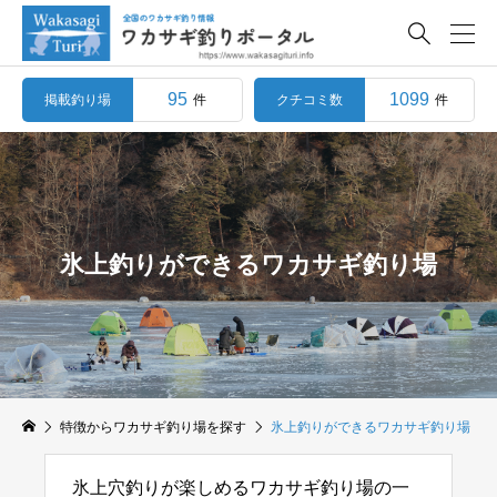

95
1099
掲載釣り場
クチコミ数
件
件
氷上釣りができるワカサギ釣り場
特徴からワカサギ釣り場を探す
氷上釣りができるワカサギ釣り場
氷上穴釣りが楽しめるワカサギ釣り場の一