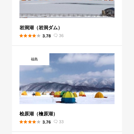
岩洞湖（岩洞ダム）





36
3.78

福島
桧原湖（檜原湖）





33
3.76
