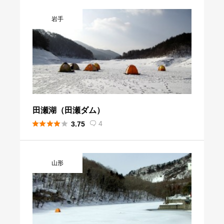
岩手
田瀬湖（田瀬ダム）





4
3.75

山形