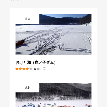
道東
おけと湖（鹿ノ子ダム）





1
4.00

道北