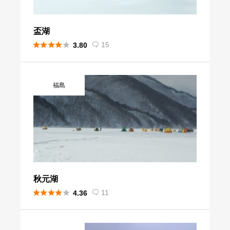
盃湖





15
3.80

福島
秋元湖





11
4.36
