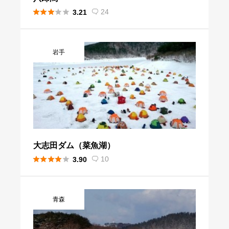





24
3.21

岩手
大志田ダム（菜魚湖）





10
3.90

青森