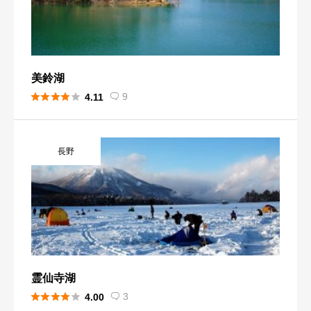
美鈴湖





9
4.11

長野
霊仙寺湖





3
4.00
