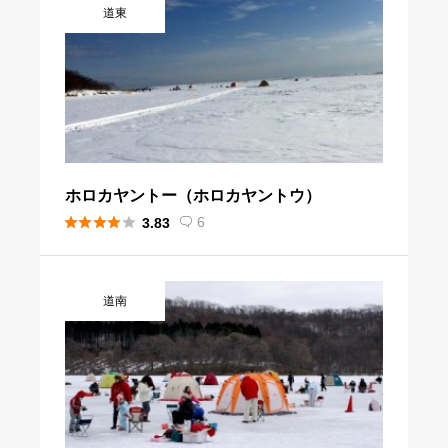
道東
ホロカヤントー（ホロカヤントウ）





6
3.83

道南