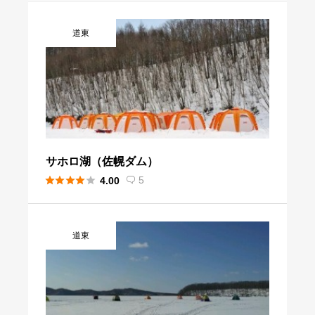
道東
サホロ湖（佐幌ダム）





5
4.00

道東