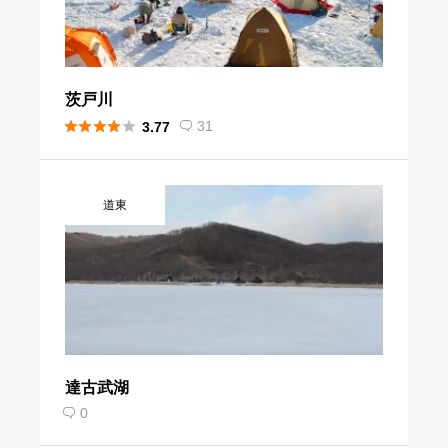
茨戸川





31
3.77

道東
達古武湖
0
