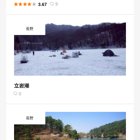





9
3.67

長野
立岩湖
0

長野