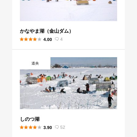
かなやま湖（金山ダム）





4
4.00

道央
しのつ湖





52
3.90
