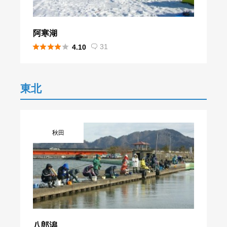
阿寒湖





31
4.10

東北
秋田
八郎潟