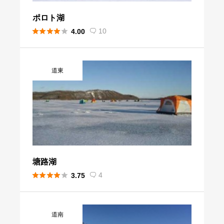
ポロト湖





10
4.00

道東
塘路湖





4
3.75

道南