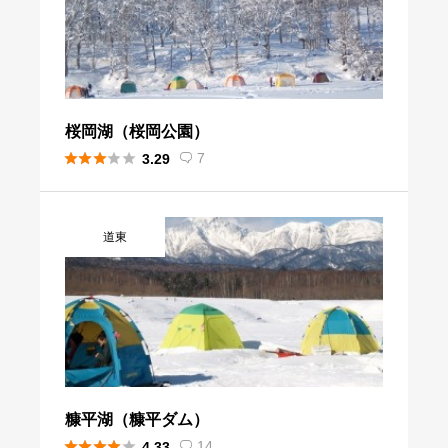
桜岡湖（桜岡公園）





7
3.29

道東
糠平湖（糠平ダム）





14
4.33
