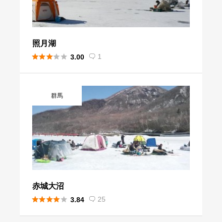
照月湖





1
3.00

群馬
赤城大沼





25
3.84
