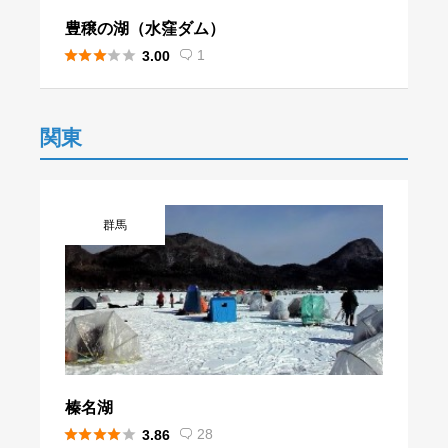
豊穣の湖（水窪ダム）





1
3.00

関東
群馬
榛名湖





28
3.86
