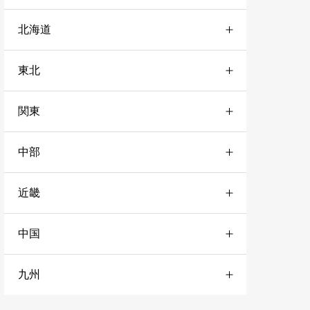
北海道
東北
道央
4
関東
宮城
1
道北
2
中部
栃木
3
山形
2
道南
3
近畿
愛知
1
神奈川
4
秋田
1
道東
10
中国
兵庫
3
岐阜
2
千葉
3
岩手
3
九州
山口
1
奈良
3
静岡
1
東京
1
青森
3