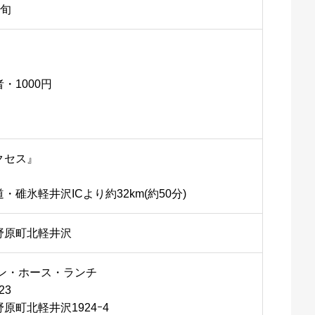
下旬
・1000円
クセス』
碓氷軽井沢ICより約32km(約50分)
野原町北軽井沢
アン・ホース・ランチ
23
原町北軽井沢1924ｰ4