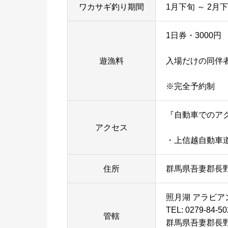
ワカサギ釣り期間
1月下旬 ～ 2月
1日券・3000円
遊漁料
入場だけの同伴者
※完全予約制
『自動車でのア
アクセス
・上信越自動車道・
住所
群馬県吾妻郡長
照月湖 アラビ
TEL: 0279-84-50
管轄
群馬県吾妻郡長野