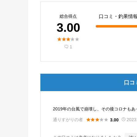
総合得点
口コミ・釣果情
3.00





1

口コ
2019年の台風で崩壊し、その後コロナも





通りすがりの者
2023
3.00