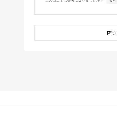
この口コミは参考になりましたか？
はい
ク

照月湖
ニックネーム
任意