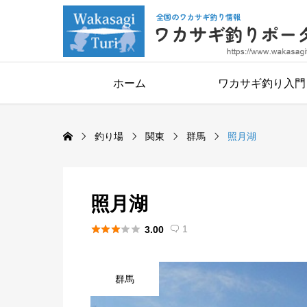
ホーム
ワカサギ釣り入門
釣り場
関東
群馬
照月湖
照月湖





1
3.00

群馬