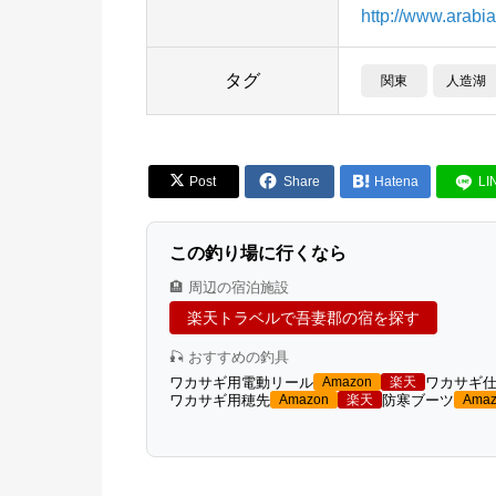
http://www.arabi
タグ
関東
人造湖


Post
Share

Hatena
LI
この釣り場に行くなら
🏨 周辺の宿泊施設
楽天トラベルで吾妻郡の宿を探す
🎣 おすすめの釣具
ワカサギ用電動リール
ワカサギ
Amazon
楽天
ワカサギ用穂先
防寒ブーツ
Amazon
楽天
Amaz