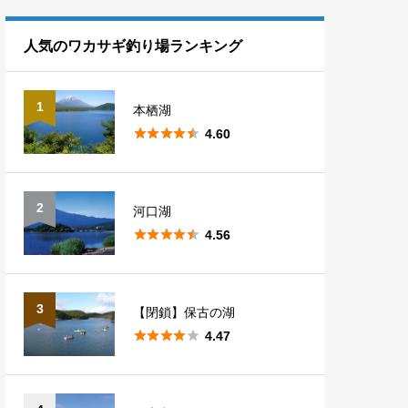
熊本
1
滋賀
1
長野
10
埼玉
7
福島
5
人気のワカサギ釣り場ランキング
山梨
5
群馬
14
1
本栖湖
新潟
1





4.60
2
河口湖





4.56
3
【閉鎖】保古の湖





4.47