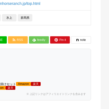
anhorseranch.jp/top.html
氷上
群馬県


NE
RSS
feedly
Pin it
note

仕掛けセット
Amazon
楽天
on
楽天
※ 上記リンクはアフィリエイトリンクを含みます