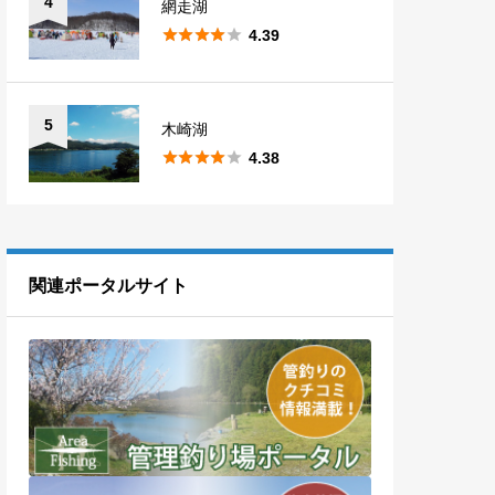
4
網走湖





4.39
5
木崎湖





4.38
関連ポータルサイト