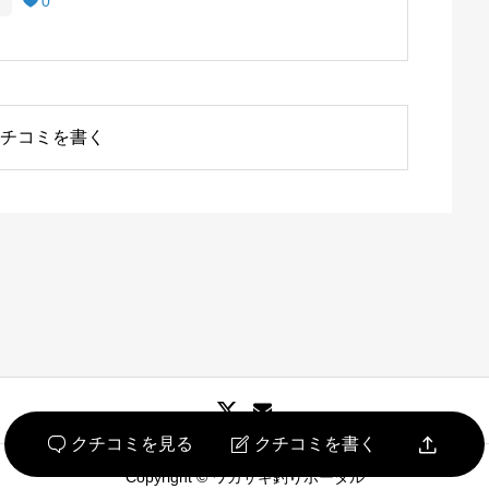
0

チコミを書く

クチコミを見る
クチコミを書く


Copyright © ワカサギ釣りポータル