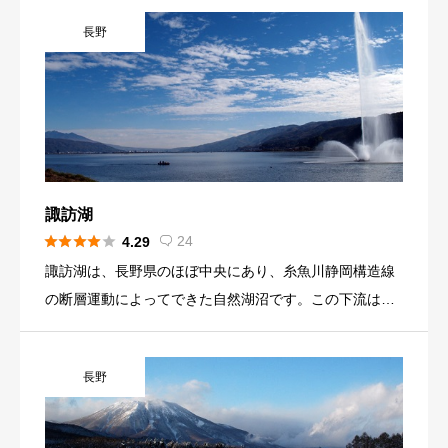
自然繁殖を行っています。徐々に成長していくことに期
スキー場、遊園地、ゴルフ場、宿泊施設、温泉があるの
待したいです。
長野
で、リゾート地としても利用しやすい環境となっていま
す。近隣には、車山高原、蓼科高原との観光地もあり、
長野の自然を堪能できる場所となっています。 白樺湖に
は、ヘラブナ、コイ、ヤマベ、ウグイ、ブラックバス、
ワカサギなどが生息しています。冬季の白樺湖では、ワ
カサギ釣りを楽しまれる方が多くいらっしゃいますが、
ワカサギの個体数が減少したことで禁漁期間がありまし
諏訪湖
た。 ドーム船での利用に人気があり、混雑が予想される





24
4.29

時は、予約がお勧めです。
諏訪湖は、長野県のほぼ中央にあり、糸魚川静岡構造線
の断層運動によってできた自然湖沼です。この下流は、
天竜川水系に繋がっています。多くの河川が諏訪湖に流
れているので、フナ、コイ、イワナ、手長エビなどが生
長野
息しています。 諏訪湖には、遊覧船、水陸両用バス、花
火大会などがあり首都圏、東海地方、北陸・新潟地方か
ら訪れる方が多いようです。湖畔には、飲食店、宿泊施