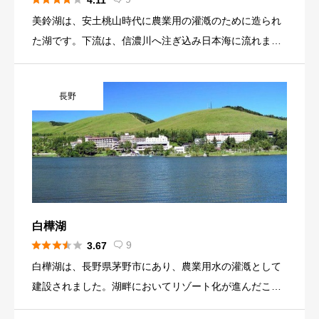
4.11
方が多い湖です。
美鈴湖は、安土桃山時代に農業用の灌漑のために造られ
た湖です。下流は、信濃川へ注ぎ込み日本海に流れま
す。松本市街地にあり、近隣には美ヶ原がある観光地に
も近く、湖畔には、キャンプ場、ホテル、スティックと
長野
ボールで行うゴルフ場があります。標高が1000ｍと高い
位置にあるので、夏季は避暑地としても利用されていま
す。 美鈴湖には、ブルーギルとブラックバスという外来
種が多く生息しているのでワカサギの個体数が減少して
いるようです。ブルーギルとブラックバス釣りは、外来
種駆除が目的なため遊漁料は無料です。ブルーギルとブ
ラックバスを釣り上げた際は、リリースせずに湖畔にあ
白樺湖
るウテナ荘に持っていって下さい。 冬季は、ワカサギ釣





9
3.67

りで賑わいます。湖面の凍結もされますが、桟橋も用意
白樺湖は、長野県茅野市にあり、農業用水の灌漑として
されているので、そこで楽しむことができます。外来種
建設されました。湖畔においてリゾート化が進んだこと
の影響で減少したワカサギは、2013年に稚魚を放流して
もあり、いまの名前になったようです。湖畔周辺には、