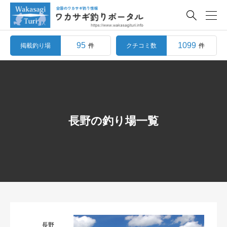

95
1099
掲載釣り場
クチコミ数
件
件
長野の釣り場一覧
長野