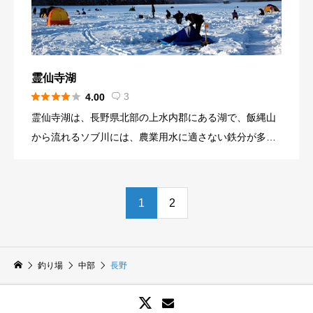
設も充実しているので、様々な楽しみで訪れることがで
きる観光地でもあります。 湖畔の間欠泉は有名ですが、
近年では自然の噴出が弱いため、コンプレンサーを使用
した噴出で行っているようです。 以前は冬季になると全
霊仙寺湖
面凍結していましたが、近年では全面凍結することがな





3
4.00

くなりました。冬季の風物詩の御神渡りの現象が出現す
霊仙寺湖は、長野県北部の上水内郡にある湖で、飯縄山
ると地元では話題にもなっています。 冬季はワカサギ釣
から流れるソブ川には、農業用水に適さない鉄分が多い
りを楽しまれる方がいます。近年では、ドーム船を利用
ことで、鉄分を沈殿させるために造られた沈殿池が発祥
したワカサギ釣りに人気があるようです。 岡（岸）釣り
とされています。上澄み水が下流に流れて行くようにな
でも釣りはできますが、禁漁区が北側と南側に設定され
っています。近隣には、飯綱高原があり観光として魅力
1
2
ているので、東側、西側で釣りを楽しんでください。ま
がある地域となっています。そのため、リゾート開発が
た、大漁でも自主規制があり、一人500グラムまでと上
進み、キャンプ場やゴルフ場、宿泊施設の建設が進み観
限が決まっているので、留意して行ってください。
光地化が進んできています。 湖畔には公園、オートキャ
釣り場
中部
長野
ンプ場、温泉、湖には浮き桟橋が2カ所あり定番スポット
となっています。商店などはないので、訪問時は準備を