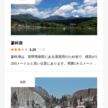
蓼科湖





8
3.25

蓼科湖は、長野県南部にある灌漑用のため池で、標高が1
250メートルと高い位置にあります。周囲1キロメートル
ほどの湖で規模が小さい湖です。湖の周りは、カラマ
ツ、白樺で覆われています。美ヶ原高原、八ヶ岳、杜鵑
長野
峡という観光地が近くにあり、夏季は避暑地としての観
光でペンション、民宿温泉を利用される方が訪れます。
首都圏、甲信越、東海地方などからのアクセスがし易い
こともあり、年間を通じて観光地として賑わっている場