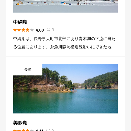
所にあります。 蓼科湖には、夏季は、ヘラブナ、ボート
遊び、冬季は、ワカサギ釣りで訪れる方がいらっしゃい
ます。 湖には、桟橋が整備されているので、釣りを楽し
中綱湖
む方が多く訪れます。ワカサギ釣りは、紅葉時期までが





3
4.00

シーズンのため美しい景色の中で釣りを楽しめます。
中綱湖は、長野県大町市北部にあり青木湖の下流に当た
る位置にあります。糸魚川静岡構造線沿いにできた地層
によってできた湖です。西側には、北アルプスがありス
キー場としての開発がされています。雪溶け水が流れる
長野
ことで、澄んだ水質と言われています。近年では、温暖
化や環境汚染により湖面が凍結しない年があります。 コ
イ、ヘラブナ、ワカサギが生息していて、釣りを楽しま
れる方が訪れます。ワカサギは、年間を通じて釣りがで
きます。近隣の青木湖、木崎湖に比べて規模が小さい湖
のため、ドーム船などの設備や、釣具店や飲食店がない
ので、準備をしてから訪れてください。ワカサギ釣りの
美鈴湖
ほかにコイ、ヘラブナ釣りで、春から秋にかけて訪れる





9
