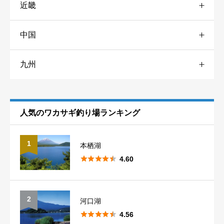
近畿
愛知
1
神奈川
4
秋田
1
道東
10
中国
兵庫
3
岐阜
2
千葉
3
岩手
3
九州
山口
1
奈良
3
静岡
1
東京
1
青森
3
熊本
1
滋賀
1
長野
10
埼玉
7
福島
5
人気のワカサギ釣り場ランキング
山梨
5
群馬
14
1
本栖湖
新潟





1
4.60
2
河口湖





4.56