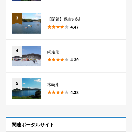
3
【閉鎖】保古の湖





4.47
4
網走湖





4.39
5
木崎湖





4.38
関連ポータルサイト