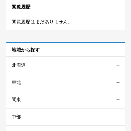
閲覧履歴
閲覧履歴はまだありません。
地域から探す
北海道
東北
道央
4
関東
宮城
1
道北
2
中部
栃木
3
山形
2
道南
3