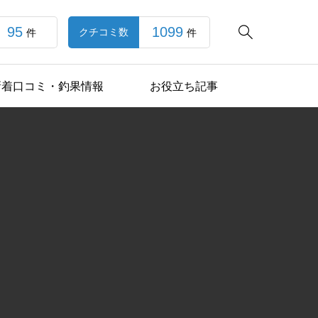
95
1099

クチコミ数
件
件
新着口コミ・釣果情報
お役立ち記事