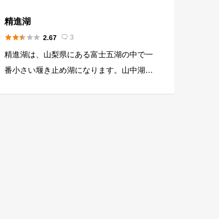
精進湖





3
2.67

精進湖は、山梨県にある富士五湖の中で一
番小さい堰き止め湖になります。山中湖の
ような人通りがなく、釣りを楽しむには最
適な環境と言えます。水深は、深くても15
ｍ程度とされていて環境変化によって水位
が大きく変化することが知られています。
湖畔付近には、食事や商店もあるので釣り
を楽しむには、比較的便利でもあります。
湖は、魚の生育に良いとされているプラン
クトンが多い栄養湖でヘラブナ、ブラック
バス、ワカサギが生息している。そのた