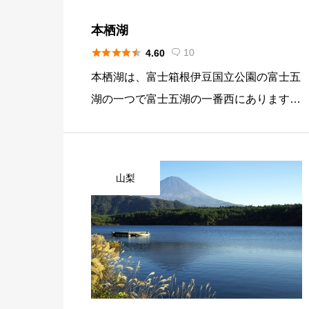
本栖湖





10
4.60

本栖湖は、富士箱根伊豆国立公園の富士五
湖の一つで富士五湖の一番西にあります。
湖畔からの風景は、千円札、5千円札に湖
畔越しの富士山が描かれているので、馴染
みがある場所と言えます。夏季は、標高が
山梨
高い位置にあるのでアウトドアレジャーや
キャンプ場に多くの人が訪れます。特にウ
インドサーフィンを楽しむ方が多く、人気
のエリアになっています。企業の研修所、
保養所などが多く、閑静な避暑地です。
湖には、ヒメマス、コイ、ウナギ、オイカ