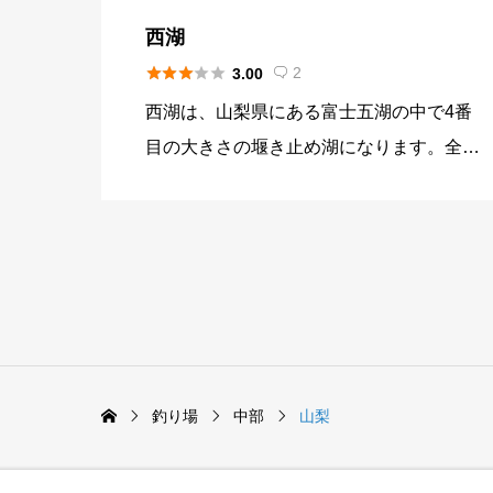
ワ、ニジマス、ワカサギが生息していま
西湖
す。本州にある湖としては、本栖湖の透明





2
3.00

度が高く、20メートルを超える場合もあ
西湖は、山梨県にある富士五湖の中で4番
ります。また水深も平均で67メートル、
目の大きさの堰き止め湖になります。全体
最大水深で、120メートルを超えるため水
的に山中湖のような賑わいはなく、自然が
深が深い湖となっています。ヒメマス、ブ
そのままの状態で残っている環境になりま
ラックバスを目的に釣りをする方が多いと
す。 湖畔には、民宿やキャンプ場が多く
言われていますが、なかなか釣れない湖と
あり、夏季はキャンプを利用する方が訪れ
も言われています。そのため、上級者向け
ます。近くには、氷穴や青木ヶ原の樹海が
の湖でもあります。 ワカサギ釣りは、年
あり富士山噴火による影響を実感できま
間を通じて釣りができますがヒメマスの回
す。また、富士五湖の中で水深が2番目に
遊期だけは、注意が必要です。
釣り場
中部
山梨
深い深度を持っていることもあり、天然記
念物のフジマリモの群落地となっていま