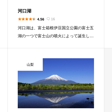
河口湖





16
4.56

河口湖は、富士箱根伊豆国立公園の富士五
湖の一つで富士山の噴火によって誕生した
湖です。山中湖の隣にありますが、湖畔周
辺は、山中湖ほどのリゾート化が進んでい
ません。湖の中の島に六角堂があり、最近
山梨
水位が低下して陸続きで歩いて渡れること
で話題になりました。周辺には、ロープウ
ェイ、オルゴールの森、飲食店がありま
す。湖には、山梨県で唯一の漕艇場があり
競技を楽しむ方が訪れます。 河口湖に
は、ブラックバス、マス、ワカサギが生息