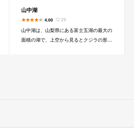
しています。中央高速道路からのアクセス
山中湖
が良いことで多くの太公望が訪れる湖とな





23
4.00

っています。ブラックバスの遊漁が公的に
山中湖は、山梨県にある富士五湖の最大の
認められている湖であることが、バス釣り
面積の湖で、上空から見るとクジラの形に
の人気に繋がっています。 冬季のワカサ
なっています。御殿場方面から富士五湖に
ギ釣りは、温暖化の影響で湖面が凍ること
向かうと最初にアクセスできる湖です。富
が珍しくなりボートでの釣りとなります。
士山が世界文化遺産に登録されたこともあ
初心者やドーム船での利用を希望される場
り、富士山周辺の観光地は、多くの方が多
合は、山中湖がお勧めです。
く現れています。富士五湖の中では一番人
通りが多い湖で、湖畔沿いには商店なども
多く立ち並んでいます。観光船も運行して
いるので、首都圏から気軽に行けるリゾー
ト地と言えます。ほかに夏には、避暑地と