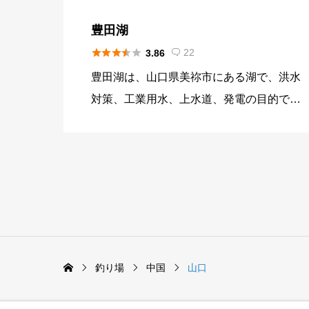
豊田湖





22
3.86

豊田湖は、山口県美祢市にある湖で、洪水
対策、工業用水、上水道、発電の目的で造
られた多目的ダムの木屋川ダムによって誕
生した湖です。 山口県は海に面していま
すが、内陸の水不足解消のために造られた
経緯があります。 豊田湖は、山間部にあ
るため夏季は、湖畔でキャンプをする方が
多くいらっしゃいます。 秋は周辺の山々
が紅葉をするので、紅葉狩りのスポットと
釣り場
中国
山口
されています。紅葉の季節からワカサギ釣
りのシーズンになり、ボートや桟橋から釣