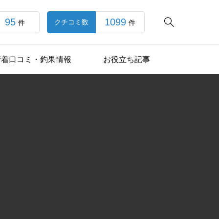
95
1099

クチコミ数
件
件
新着口コミ・釣果情報
お役立ち記事