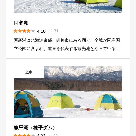
季は、近くの網走港からオホーツク海の流氷を鑑賞のた
めに、観光船が運行することでも有名です。 網走湖の周
辺には、満別湿地植物群落という国の天然記念物の湿地
阿寒湖
があり、4月～5月にかけては、ハンノキ、ミズバショウ





31
4.10

などの鑑賞スポットになっています。 夏は、ボート競技
阿寒湖は北海道東部、釧路市にある湖で、全域が阿寒国
の公認コースが設営されているため、全国から競技の選
立公園に含まれ、道東を代表する観光地となっている。
手が訪れる定番スポットでもあります。湖畔では、キャ
北海道で5番目に大きい淡水湖。 水中には特別天然記念
ンプ場としての設備や網走湖畔温泉、女満別温泉の2カ所
物のマリモや、ヒメマスが生息する。 冬は全面結氷し、
の温泉があり観光地としても多くの方が訪れる湖でもあ
道東
氷上でのワカサギ釣りの他に、スケート、スノーモービ
ります。 冬季の網走湖は、北海道の厳しい自然の寒さで
ルなどのウィンタースポーツを楽しむことができ、阿寒
湖が凍結し、湖上でワカサギ釣りが楽しめます。ワカサ
湖氷上フェスティバル・冬華火などのイベントも開催さ
ギ以外でもシジミ、コイ、サケ・マスなどの養殖魚業も
れる。 ワカサギを釣ってすぐ天ぷらにしてもらえるサー
盛んな湖です。
ビスなども用意されており、幅広い楽しみ方ができる。
糠平湖（糠平ダム）





12
