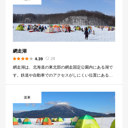
網走湖





28
4.39

網走湖は、北海道の東北部の網走国定公園内にある湖で
す。鉄道や自動車でのアクセスがしにくい位置にあるこ
とで、北海道の大自然が多く残った環境にあります。 古
代の時代には、オホーツク海につながっていたほど、距
道東
離的に近い位置にあります。長い歳月を経て陸地で隔て
られてきましたが、湖面の標高が低い位置にあるため、
満潮時にはオホーツク海の海水が流入することもあり、
海水と淡水の中間の汽水という水質とされています。冬