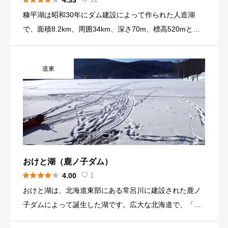
4.33
糠平湖は昭和30年にダム建設によって作られた人造湖
で、面積8.2km、周囲34km、深さ70m、標高520mとな
っている。 人造湖としては北海道で2番目の大きさを誇
る。 普段は湖底にある木の切り株が、厳冬期に水位の下
道東
がった凍結湖面からてっぺんに氷を載せて顔を出す「キ
ノコ氷」や、糠平湖の水位によって姿を現す通称めがね
橋と呼ばれるタウシュベツ川橋梁が有名。 ワカサギ釣り
は氷の張る1月上旬から3月上旬まで楽しむことができ
る。
おけと湖（鹿ノ子ダム）





1
4.00

おけと湖は、北海道東部にある常呂川に建設された鹿ノ
子ダムによって誕生した湖です。広大な北海道で、「置
戸町」と言う地名が想像つかない方もいらっしゃると思