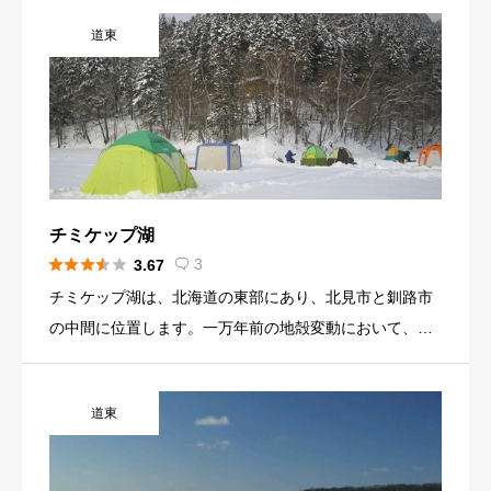
いますので、著名な街で説明すると、旭川、北見、帯広
道東
のちょうど中間付近にあります。 このダムは、洪水調
整、灌漑、上水道の目的で特定多目的ダムとして造られ
ました。このダムの運用以降、豪雨や融雪時の洪水対策
で水害の被害を軽減させてきました。山間部で、幹線道
路が走っていないことや、携帯電話の電波がサポートで
きていない場所でもあるので、ここを訪れる際は、事前
に準備と確認を行ってください。また、緊急時について
チミケップ湖
も、市街地から遠いため時間が掛かることがあるので、





3
3.67

安全面に配慮して釣りを行ってください。 湖畔は、森林
チミケップ湖は、北海道の東部にあり、北見市と釧路市
に囲まれていて、自然と調和のとれた環境となっていま
の中間に位置します。一万年前の地殻変動において、谷
す。 夏季には、キャンプ、釣り、カヌー、バードウォッ
が堰き止められてできた湖で、アイヌ語の「崖を破って
チングで湖畔に多くの方が訪れます。 冬季は、氷上でテ
水が流れる所」と言う名称で今に至っています。 周辺
ントを張ってワカサギ釣りを楽しまれている方が多くい
道東
に、観光地として有名な阿寒湖、屈斜路湖があること
らっしゃいます。北海道の山間部で極寒の環境でもある
と、チミケップ湖にアクセスする際、幹線道路が近くに
ので、無理をしないで楽しんでください。 冬季のワカサ
ないことで交通の便が悪いため、隠れた穴場となってい