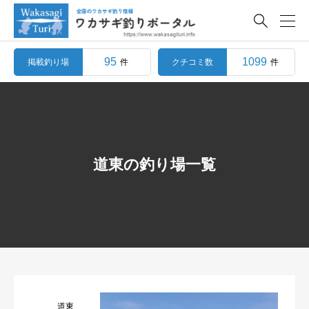

95
1099
掲載釣り場
クチコミ数
件
件
道東の釣り場一覧
道東