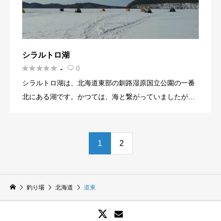
ギ釣り期間中に、「おけと湖氷上釣り大会」が開催され
ます。 水質は、貧～中栄養湖とされているので、栄養価
ます。参加料や事前登録が必要ですが、ワカサギ釣りの
がいい水質ではありませんが、環境に適合するワカサギ
腕を試す機会かもしれません。近隣の方は、参加を検討
が生息できる環境となっています。 夏季には、絶滅危惧
してみてはいかがでしょうか。
種のヤチウグイ、ニジマス、ヒメマス、冬季は、ワカサ
シラルトロ湖
ギ釣りで多くの方が訪れます。ヒメマスは、阿寒湖とチ





0
-

ミケップ湖が原産でしたが、数が減少したことで、種の
シラルトロ湖は、北海道東部の釧路湿原国立公園の一番
繁殖をするために、他から持ち込まれた経緯もありま
北にある湖です。かつては、海と繋がっていましたが海
す。 この湖の下流には、鹿鳴の滝があります。滝は、岩
岸線が後退したことで、内陸の湖となっています。 水質
肌に沿って流れることで、鹿が水を飲んだことで名前が
は、腐植栄養湖と言われて、腐植から有機物が大量に溶
ついたようです。交通の便が悪いため観光地の様な賑わ
けている水資となっています。水質のあまりよくない環
1
2
いはありません。そのため、鹿が生息しやすい環境でも
境下でもワカサギは順応して生息しています。夏季は、
あるため、鹿に遭遇できる場所となっています。
湖畔でのキャンプ、冬季はワカサギ釣りで賑わいを見せ
ます。 湖畔には、散策やサイクリングを楽しめるように
釣り場
北海道
道東
整備されています。蝶の森展望台、野鳥観察施設、展望
広場の観光施設があり自然を楽しめるようになっていま