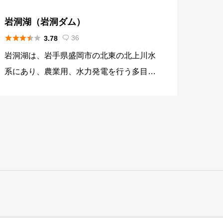
岩洞湖（岩洞ダム）





36
3.78

岩洞湖は、岩手県盛岡市の北東の北上川水
系にあり、農業用、水力発電を行う多目的
ダムとして造られた人造湖となりダム湖百
選に選ばれています。湖の中央には弁天島
があり、地元の方から弁天さんとして親し
まれています。大自然の中で、リラックス
できる環境が整っています。 外山早坂高
原県立自然公園に位置して、自然に囲まれ
た環境に位置します。国道沿いにあること
で、アクセスの良さからレジャーによる観
光も盛んで、カヌーやキャンプでの利用が