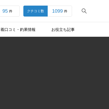
95
1099

クチコミ数
件
件
新着口コミ・釣果情報
お役立ち記事