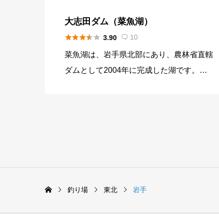
大志田ダム（菜魚湖）





10
3.90

菜魚湖は、岩手県北部にあり、農林省直轄
ダムとして2004年に完成した湖です。馬
淵川水系にあり名称の菜魚湖（ななこ）
は、一般公募で決まったそうです。 農業
用としての水の利用に関与して、野菜の
「菜」と馬淵川に生息する「魚」が由来と
されています。 比較的新しい湖ですが、
地元では、やさしい釣り場を目指した整備
が行われているので、駐車場、トイレと言
釣り場
東北
岩手
った環境面から、釣り具のレンタル、食堂
と言った運営面でもサポートが行き届いて