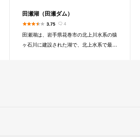
田瀬湖（田瀬ダム）





4
3.75

田瀬湖は、岩手県花巻市の北上川水系の猿
ヶ石川に建設された湖で、北上水系で最大
規模を誇ります。田瀬湖は、治水、灌漑、
水力発電を目的とした多目的ダムとなって
いて、近隣のレクレーションにも活用され
ています。その点が評価されて、ダム百選
にも選ばれています。このダムは、太平洋
戦争を挟んで建設されました。 田瀬湖周
辺には、ダムについての学習施設、釣り公
園、ヨットハーバー、親水公園、キャンプ
場が設営されています。ヨットハーバー