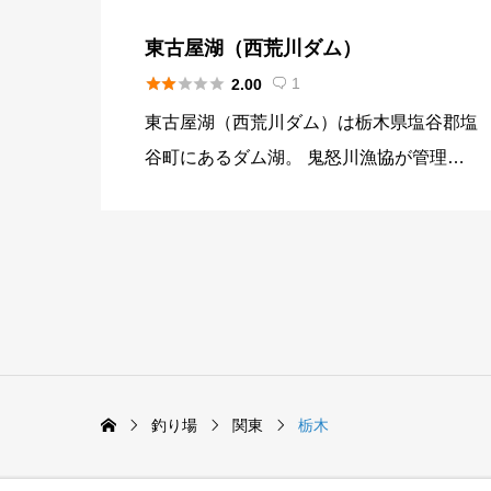
東古屋湖（西荒川ダム）





1
2.00

東古屋湖（西荒川ダム）は栃木県塩谷郡塩
谷町にあるダム湖。 鬼怒川漁協が管理し
ている釣り場でスーパーレインボーで有名
な釣り場。 夏場ごろからワカサギも釣れ
るようになる。
釣り場
関東
栃木