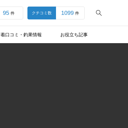
95
1099

クチコミ数
件
件
新着口コミ・釣果情報
お役立ち記事