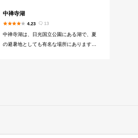
中禅寺湖





13
4.23

中禅寺湖は、日光国立公園にある湖で、夏
の避暑地としても有名な場所にあります。
2万年前に男体山の噴火で誕生した湖で、
自然で作られた湖では一番標高の高い位置
にあります。 日光観光の中心地にあり、
紅葉の季節は、多くの方が観光に訪れるス
ポットでもあります。中禅寺湖の下流（東
側）には、観光スポットの華厳の滝があり
ます。 中禅寺湖では、魚が生息していま
せんでしたが、明治時代から魚の放流がさ
れてマス類、コイ、フナ、ヒメマスなどの