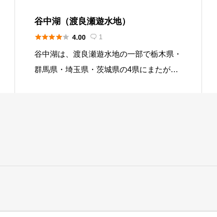
谷中湖（渡良瀬遊水地）





1
4.00

谷中湖は、渡良瀬遊水地の一部で栃木県・
群馬県・埼玉県・茨城県の4県にまたがる
位置にあります。渡良瀬遊水地は、足利鉱
毒事件の鉱毒を無毒化することを目的に作
られた遊水地とされています。現在では、
鉱毒に対しては問題なく、治水・利水のた
めに利用されている。このことは、ラムサ
ール条約にも登録されています。 渡良瀬
遊水地は、3か所の調節池からなり、その
中の第一調節池が谷中湖と呼ばれていま
す。谷中湖を上空から見るとハートの形を