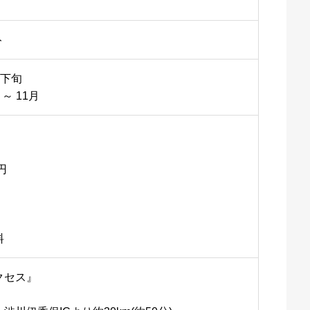
ト
月下旬
～ 11月
円
料
クセス』