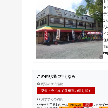
ド
ド
テ
1
2
イ
住
TE
htt
この釣り場に行くなら
🏨 周辺の宿泊施設
楽天トラベルで前橋市の宿を探す
🎣 おすすめの釣具
ワカサギ用電動リール
ワカサギ
Amazon
楽天