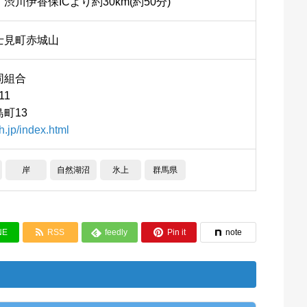
川伊香保ICより約30km(約50分)
士見町赤城山
同組合
11
町13
h.jp/index.html
岸
自然湖沼
氷上
群馬県


NE
RSS
feedly
Pin it
note
