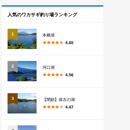
熊本
1
滋賀
1
長野
10
埼玉
7
福島
5
人気のワカサギ釣り場ランキング
山梨
5
群馬
14
1
本栖湖
新潟
1





4.60
2
河口湖





4.56
3
【閉鎖】保古の湖





4.47