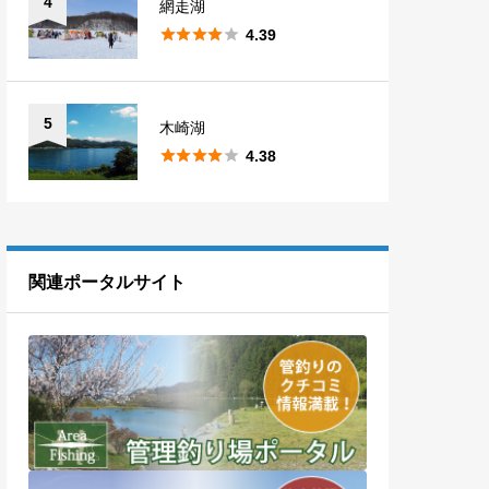
4
網走湖





4.39
5
木崎湖





4.38
関連ポータルサイト