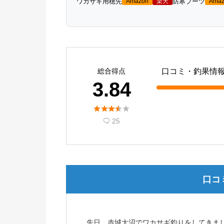
ワカサギ用穂先
防寒ブーツ
Amazon
楽天
Amaz
総合得点
口コミ・釣果情
3.84





25

口コ
先日、赤城大沼でワカサギ釣りをしてきま