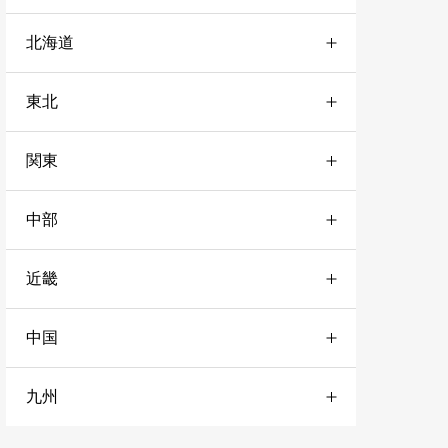
北海道
東北
道央
4
関東
宮城
1
道北
2
中部
栃木
3
山形
2
道南
3
近畿
愛知
1
神奈川
4
秋田
1
道東
10
中国
兵庫
3
岐阜
2
千葉
3
岩手
3
九州
山口
1
奈良
3
静岡
1
東京
1
青森
3