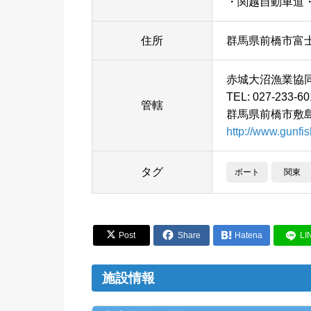
・関越自動車道・渋
住所
群馬県前橋市富
赤城大沼漁業協
TEL: 027-233-60
管轄
群馬県前橋市敷島
http://www.gunfis
タグ
ボート
関東


Post
Share

Hatena
LI
施設情報