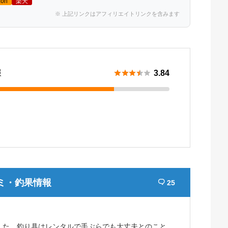
on
楽天
※ 上記リンクはアフィリエイトリンクを含みます
報





3.84
ミ・釣果情報
25

した。釣り具はレンタルで手ぶらでも大丈夫とのこと