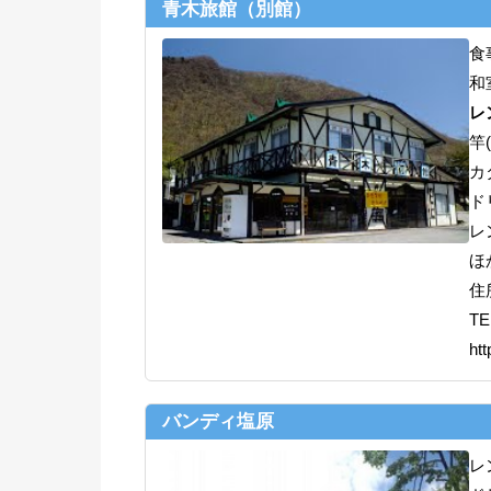
青木旅館（別館）
食
和
レ
竿
カ
ド
レ
ほ
住
TE
htt
バンディ塩原
レ