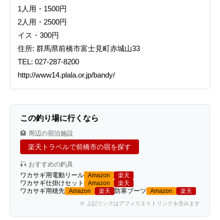
1人用・1500円
2人用・2500円
イス・300円
住所: 群馬県前橋市富士見町赤城山33
TEL: 027-287-8200
http://www14.plala.or.jp/bandy/
この釣り場に行くなら
🏨 周辺の宿泊施設
楽天トラベルで前橋市の宿を探す
🎣 おすすめの釣具
ワカサギ用電動リール
Amazon
楽天
ワカサギ仕掛けセット
Amazon
楽天
ワカサギ用穂先
防寒ブーツ
Amazon
楽天
Amazon
楽天
※ 上記リンクはアフィリエイトリンクを含みます