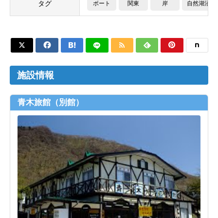
タグ
ボート
関東
岸
自然湖沼






施設情報
青木旅館（別館）