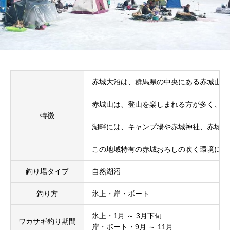
赤城大沼は、群馬県の中央にある赤城山の
赤城山は、登山を楽しまれる方が多く、赤
特徴
湖畔には、キャンプ場や赤城神社、赤城少
この地域特有の赤城おろしの吹く環境にあ
釣り場タイプ
自然湖沼
釣り方
氷上・岸・ボート
氷上・1月 ～ 3月下旬
ワカサギ釣り期間
岸・ボート・9月 ～ 11月