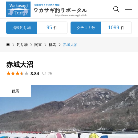

95
1099
掲載釣り場
クチコミ数
件
件
釣り場
関東
群馬
赤城大沼
赤城大沼





3.84
25

群馬