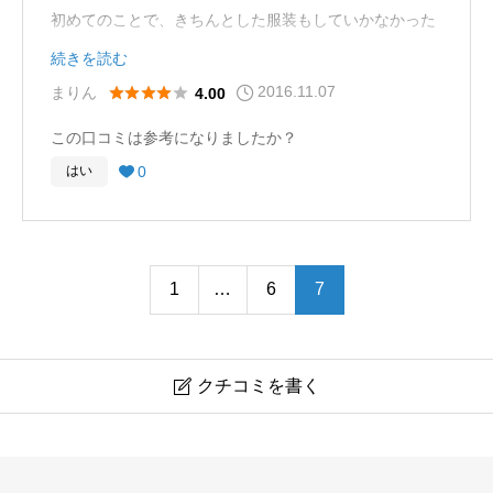
初めてのことで、きちんとした服装もしていかなかった
にも関わらず、こちらの釣り場では雨具とスノーブーツ
続きを読む
まで貸していただき、とても親切だなと思いました。３
2016.11.07





まりん
4.00
月でしたが、氷の厚さは十分にあり、ワカサギ釣りを楽
この口コミは参考になりましたか？
しむことができました。テントをレンタルしても氷の上
0
はい

はかなり寒かったので、暖かくしていくと良いと思いま
す。
1
…
6
7
クチコミを書く

赤城大沼