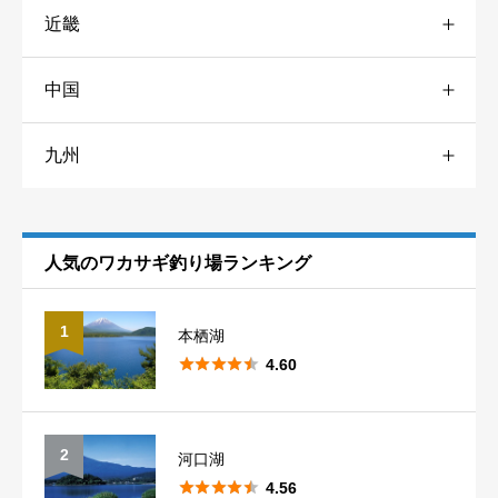
近畿
愛知
1
神奈川
4
秋田
1
道東
10
口コミ・釣果情報
必須
中国
兵庫
3
岐阜
2
千葉
3
岩手
3
九州
山口
1
奈良
3
静岡
1
東京
1
青森
3
熊本
1
滋賀
1
長野
10
埼玉
7
福島
5
人気のワカサギ釣り場ランキング
山梨
5
群馬
14
1
本栖湖
新潟





1
4.60
2
河口湖





4.56