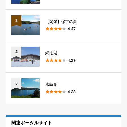
口コミ・釣果情報投稿の注意点
3
【閉鎖】保古の湖





4.47
釣り場への口コミ・釣果情報をお気軽にお寄せ下さい。
率直なご意見・ご感想は歓迎ですが、悪意のある口コミ情報はお
控えください。
4
網走湖
※内容によって掲載できかねる場合や削除する可能性がございま





4.39
すことを予めご了承ください。
5
木崎湖





4.38
関連ポータルサイト