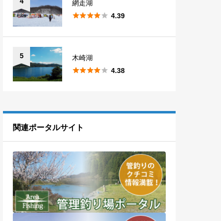
4
網走湖





4.39
5
木崎湖





4.38
関連ポータルサイト