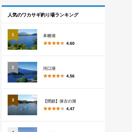
熊本
1
滋賀
1
長野
10
埼玉
7
福島
5
人気のワカサギ釣り場ランキング
山梨
5
群馬
14
1
本栖湖
新潟
1





4.60
2
河口湖





4.56
3
【閉鎖】保古の湖





4.47