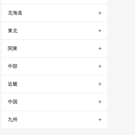
北海道
東北
道央
4
関東
宮城
1
道北
2
中部
栃木
3
山形
2
道南
3
近畿
愛知
1
神奈川
4
秋田
1
道東
10
中国
兵庫
3
岐阜
2
千葉
3
岩手
3
九州
山口
1
奈良
3
静岡
1
東京
1
青森
3