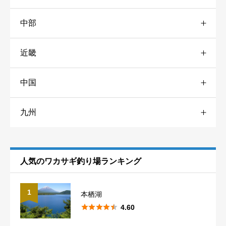
中部
栃木
3
山形
2
道南
3
近畿
愛知
1
神奈川
4
秋田
1
道東
10
中国
兵庫
3
岐阜
2
千葉
3
岩手
3
九州
山口
1
奈良
3
静岡
1
東京
1
青森
3
熊本
1
滋賀
1
長野
10
埼玉
7
福島
5
人気のワカサギ釣り場ランキング
山梨
5
群馬
14
1
本栖湖
新潟





1
4.60