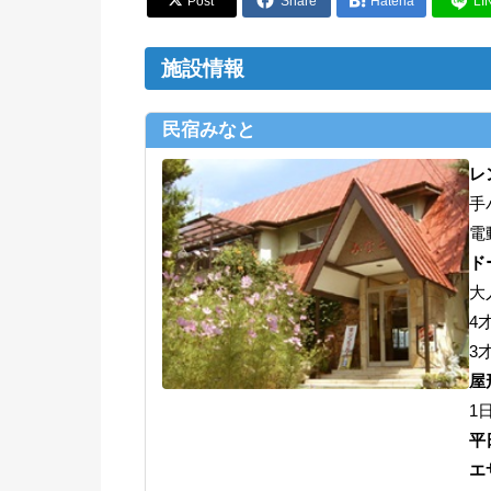


Post
Share

Hatena
LI
施設情報
民宿みなと
レ
手
電
ド
大
4
3
屋形
1日
平
エ