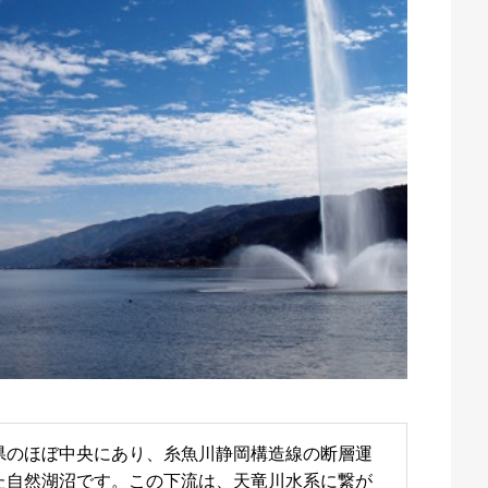
県のほぼ中央にあり、糸魚川静岡構造線の断層運
た自然湖沼です。この下流は、天竜川水系に繋が