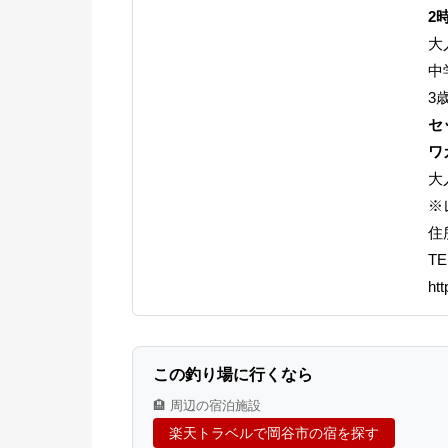
2
大
中
3
セ
ワ
大
※
住
TE
ht
この釣り場に行くなら
🏨 周辺の宿泊施設
楽天トラベルで岡谷市の宿を探す