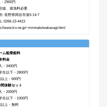
人・2900円
別途、遊漁料必要
所: 長野県岡谷市湊5-14-7
L: 0266-23-4423
tp://www.lcv.ne.jp/~mminato/wakasagi.html
ーム船乗船料
本料金
人・3400円
学生以下・2800円
歳以上・600円
時間体験セット
人・2000円
学生以下・1000円
歳以上・無料