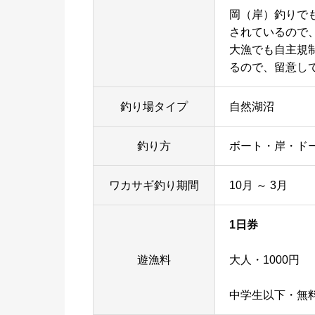
岡（岸）釣りで
されているので
大漁でも自主規
るので、留意し
釣り場タイプ
自然湖沼
釣り方
ボート・岸・ド
ワカサギ釣り期間
10月 ～ 3月
1日券
遊漁料
大人・1000円
中学生以下・無