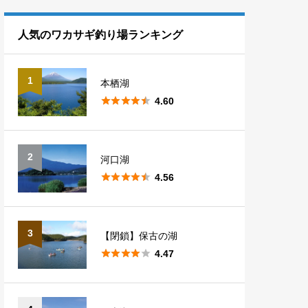
熊本
1
滋賀
1
長野
10
埼玉
7
福島
5
人気のワカサギ釣り場ランキング
山梨
5
群馬
14
1
本栖湖
新潟
1





4.60
2
河口湖





4.56
3
【閉鎖】保古の湖





4.47