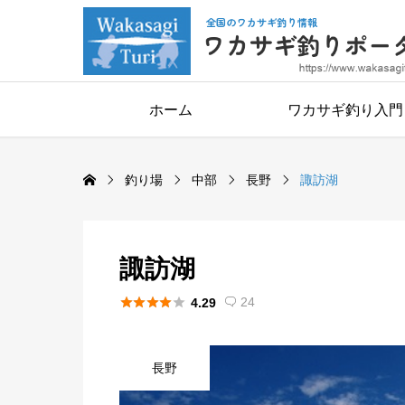
ホーム
ワカサギ釣り入門
釣り場
中部
長野
諏訪湖
諏訪湖





24
4.29

長野