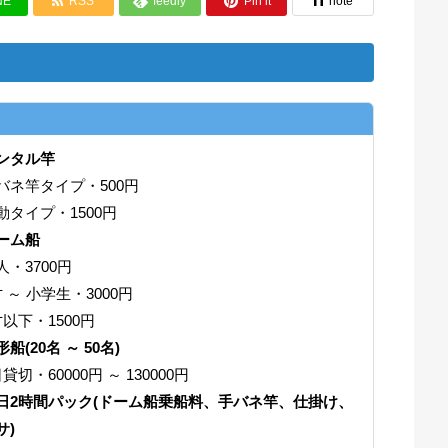


NE
RSS
feedly
Pin it
note

ンタル竿
バネ竿タイプ・500円
動タイプ・1500円
ーム船
人・3700円
才 ～ 小学生・3000円
才以下・1500円
船(20名 ～ 50名)
貸切・60000円 ～ 130000円
日2時間パック(ドーム船乗船料、手バネ竿、仕掛け、
サ)