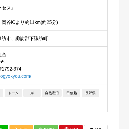
クセス』
谷ICより約11km(約25分)
諏訪市、諏訪郡下諏訪町
組合
55
792-374
kogyokyou.com/
ドーム
岸
自然湖沼
甲信越
長野県