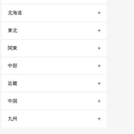
北海道
東北
道央
4
関東
宮城
1
道北
2
中部
栃木
3
山形
2
道南
3
近畿
愛知
1
神奈川
4
秋田
1
道東
10
中国
兵庫
3
岐阜
2
千葉
3
岩手
3
九州
山口
1
奈良
3
静岡
1
東京
1
青森
3