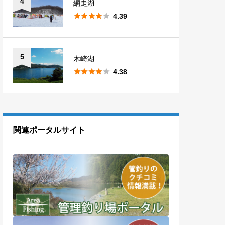
4
網走湖





4.39
5
木崎湖





4.38
関連ポータルサイト