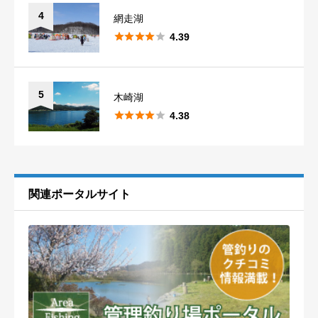
控えください。
4
網走湖
※内容によって掲載できかねる場合や削除する可能性がございま





4.39
すことを予めご了承ください。
5
木崎湖





4.38
関連ポータルサイト