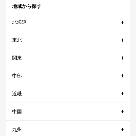
地域から探す
口コミ・釣果情報
必須
北海道





星の数をお選びください
東北
道央
4
関東
宮城
1
道北
2
タイトル
必須
中部
栃木
3
山形
2
道南
3
近畿
愛知
1
神奈川
4
秋田
1
道東
10
口コミ・釣果情報
必須
中国
兵庫
3
岐阜
2
千葉
3
岩手
3
九州
山口
1
奈良
3
静岡
1
東京
1
青森
3