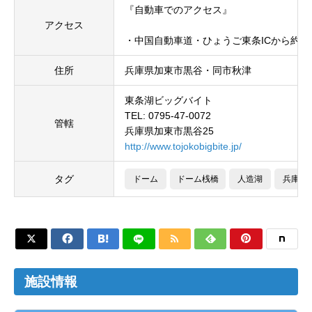
『自動車でのアクセス』
アクセス
・中国自動車道・ひょうご東条ICから約5km
住所
兵庫県加東市黒谷・同市秋津
東条湖ビッグバイト
TEL: 0795-47-0072
管轄
兵庫県加東市黒谷25
http://www.tojokobigbite.jp/
タグ
ドーム
ドーム桟橋
人造湖
兵庫県






施設情報