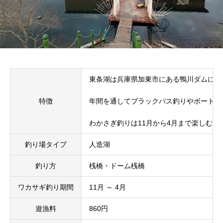
東条湖は兵庫県加東市にある鴨川ダムによ
特徴
年間を通してブラックバス釣りやボート漕
わかさぎ釣りは11月から4月まで楽しむ
釣り場タイプ
人造湖
釣り方
桟橋・ドーム桟橋
ワカサギ釣り期間
11月 ～ 4月
遊漁料
860円