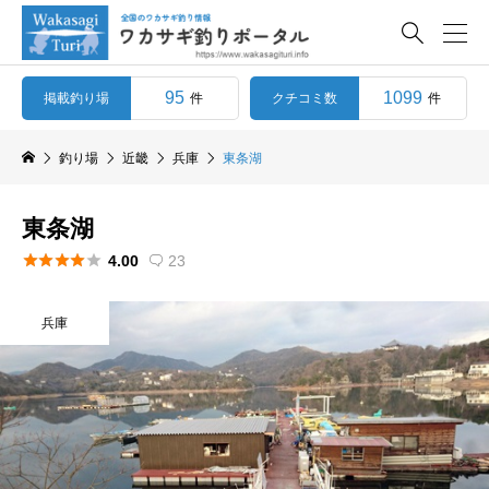

95
1099
掲載釣り場
クチコミ数
件
件
釣り場
近畿
兵庫
東条湖
東条湖





4.00
23

兵庫