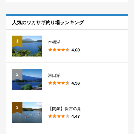
熊本
1
滋賀
1
長野
10
埼玉
7
福島
5
人気のワカサギ釣り場ランキング
山梨
5
群馬
14
1
本栖湖
新潟





1
4.60
2
河口湖





4.56
口コミ・釣果情報投稿の注意点
3
【閉鎖】保古の湖





4.47
釣り場への口コミ・釣果情報をお気軽にお寄せ下さい。
率直なご意見・ご感想は歓迎ですが、悪意のある口コミ情報はお