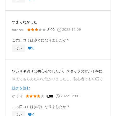
また、湖の周りには、レストランやお土産屋さんがあ
り、釣りの合間に休憩や食事を楽しむことができまし
た。特に、地元の食材を使った料理が美味しく、満足度
つまらなかった
が高かったです。
2022.12.09





tarezou
3.00
この口コミは参考になりましたか？
一方で、釣り場は比較的狭いため、人が多い時は少し密
0
はい

集感があります。また、私が行った時は風が強かったた
め、釣りがしにくいと感じることもありました。
ワカサギ釣りは初心者でしたが、スタッフの方が丁寧に
総合的には、東条湖でのワカサギ釣りは、初心者でも楽
教えてもらえたので助かりましたし、初心者でも40匹く
しめる釣りであり、周りの施設も充実しているため、家
らいのワカサギを釣り上げることができたので非常に楽
続きを読む
族や友人と一緒に楽しむことができます。ただし、天候
しめました。また、釣ったワカサギを自宅に持ち帰り、
2022.12.06





ゆうり
4.00
や時期によって釣りのしやすさは異なるため、事前に情
天ぷらにしていただくと大変美味しかったです。
報を調べることをおすすめします。
この口コミは参考になりましたか？
0
はい
