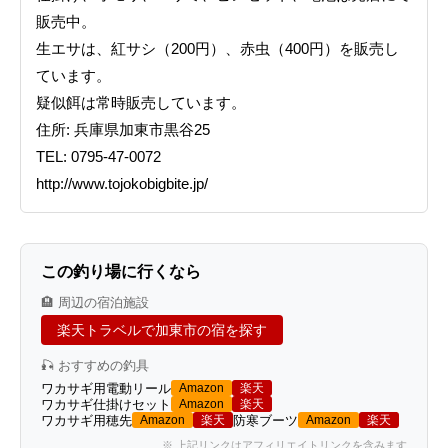
販売中。
生エサは、紅サシ（200円）、赤虫（400円）を販売し
ています。
疑似餌は常時販売しています。
住所: 兵庫県加東市黒谷25
TEL: 0795-47-0072
http://www.tojokobigbite.jp/
この釣り場に行くなら
🏨 周辺の宿泊施設
楽天トラベルで加東市の宿を探す
🎣 おすすめの釣具
ワカサギ用電動リール
Amazon
楽天
ワカサギ仕掛けセット
Amazon
楽天
ワカサギ用穂先
防寒ブーツ
Amazon
楽天
Amazon
楽天
※ 上記リンクはアフィリエイトリンクを含みます